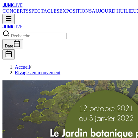
JUNK
LIVE
CONCERTS
SPECTACLES
EXPOSITIONS
AUJOURD'HUI
LIEU
JUNK
LIVE
Date
Accueil
/
Rivages en mouvement