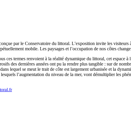
e par le Conservatoire du littoral. L’exposition invite les visiteurs à s
erpétuellement mobile. Les paysages et l’occupation de nos côtes change
tous ces termes renvoient à la réalité dynamique du littoral, cet espace à 
érosifs des dernières années ont pu la rendre plus tangible : sur de nomb
al dans lequel se meut le trait de côte est largement urbanisée et la dynami
i lesquels l’augmentation du niveau de la mer, vont démultiplier les p
oral.fr