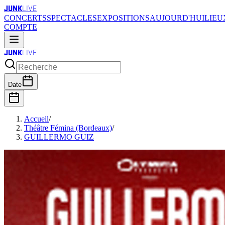
JUNK
LIVE
CONCERTS
SPECTACLES
EXPOSITIONS
AUJOURD'HUI
LIEU
COMPTE
JUNK
LIVE
Date
Accueil
/
Théâtre Fémina (Bordeaux)
/
GUILLERMO GUIZ