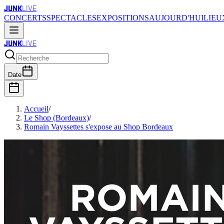
JUNK
LIVE
CONCERTS
SPECTACLES
EXPOSITIONS
AUJOURD'HUI
LIEU
JUNK
LIVE
Date
Accueil
/
Le Shop (Bordeaux)
/
Romain Vayssettes s'expose au Shop Bordeaux