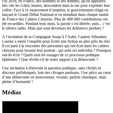
Fin 2018, en France, des hommes et des femmes, qu'on appellera
très vite les Gilets Jaunes, descendent dans la rue pour exprimer leur
colère. Face à ce mouvement d’ampleur, le gouvernement réagit en
lançant le Grand Débat National et en installant dans chaque mairie
de France des Cahiers Citoyens. Plus de 400 000 contributions ont
été recueillies. Pendant trois mois, la parole s’est libérée, puis... c’est
le silence radio. Mais que sont devenues les doléances perdues ?
A l’invitation de la Compagnie Jusqu’à l’Aube, l’auteur Sébastien
Laurier a mené l’enquête pour écrire une fiction au plus près du réel.
Il est parti à la rencontre des personnes qui ont écrit dans les cahiers
citoyens pour brosser leur portrait : qui sont ces individus ? Pourquoi
ont-ils écrit ? Quels sont les rouages de ce processus politique
éphémère ? Que révèle-t-il de notre rapport à la démocratie ?
Une invitation à réinvestir la question politique, sans clichés ni
discours préfabriqués, loin des clivages partisans. Une pièce au cœur
d’une démocratie en mouvement, vivante, parfois chaotique, mais
pleine d’humanité !
Médias