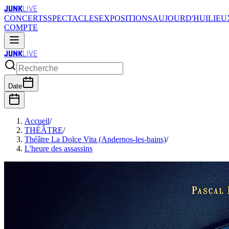
JUNK
LIVE
CONCERTS
SPECTACLES
EXPOSITIONS
AUJOURD'HUI
LIEU
COMPTE
JUNK
LIVE
Date
Accueil
/
THÉÂTRE
/
Théâtre La Dolce Vita (Andernos-les-bains)
/
L'heure des assassins