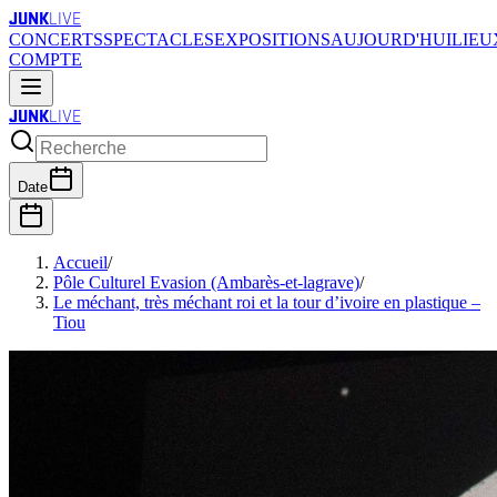
JUNK
LIVE
CONCERTS
SPECTACLES
EXPOSITIONS
AUJOURD'HUI
LIEU
COMPTE
JUNK
LIVE
Date
Accueil
/
Pôle Culturel Evasion (Ambarès-et-lagrave)
/
Le méchant, très méchant roi et la tour d’ivoire en plastique –
Tiou